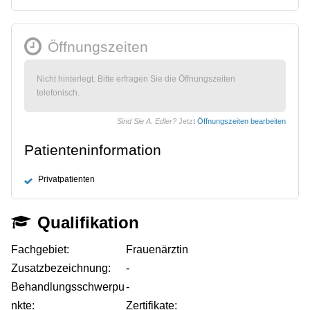
Öffnungszeiten
Nicht hinterlegt. Bitte erfragen Sie die Öffnungszeiten
telefonisch.
Sind Sie A. Edler?
Jetzt
Öffnungszeiten bearbeiten
Patienteninformation
Privatpatienten
Qualifikation
Fachgebiet:
Frauenärztin
Zusatzbezeichnung:
-
Behandlungsschwerpu
-
nkte:
Zertifikate: