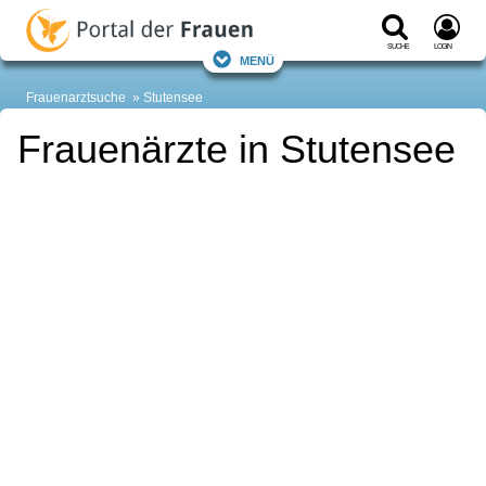
Suche
Login
Menü
Frauenarztsuche
Stutensee
Frauenärzte in Stutensee