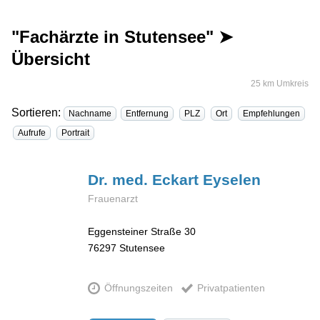
"Fachärzte in Stutensee" ➤
Übersicht
25 km Umkreis
Sortieren:
Nachname
Entfernung
PLZ
Ort
Empfehlungen
Aufrufe
Portrait
Dr. med. Eckart
Eyselen
Frauenarzt
Eggensteiner Straße 30
76297
Stutensee
Öffnungszeiten
Privatpatienten