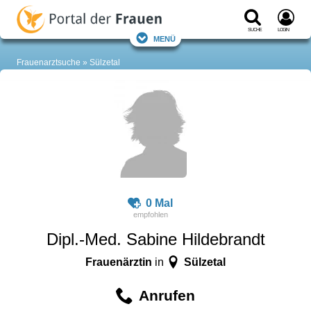
Suche
Login
Menü
Frauenarztsuche
Sülzetal
0 Mal
Dipl.-Med. Sabine Hildebrandt
Frauenärztin
Sülzetal
in
Anrufen