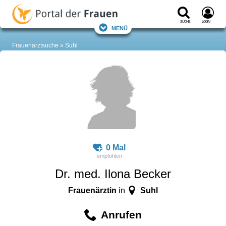
Suche
Login
Menü
Frauenarztsuche
Suhl
0 Mal
Dr. med. Ilona Becker
Frauenärztin
Suhl
in
Anrufen