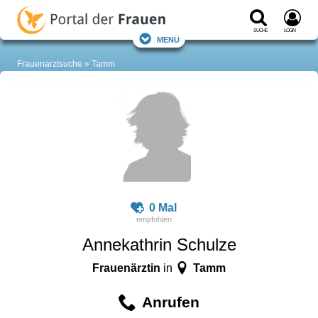
Suche
Login
Menü
Frauenarztsuche
Tamm
0 Mal
Annekathrin Schulze
Frauenärztin
Tamm
in
Anrufen