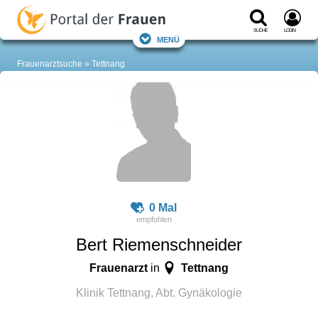
Suche
Login
Menü
Frauenarztsuche
Tettnang
0 Mal
Bert Riemenschneider
Frauenarzt
Tettnang
in
Klinik Tettnang, Abt. Gynäkologie