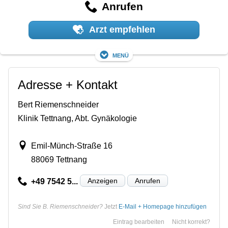
Anrufen
Arzt empfehlen
Menü
Adresse + Kontakt
Bert Riemenschneider
Klinik Tettnang, Abt. Gynäkologie
Emil-Münch-Straße 16
88069 Tettnang
Anzeigen
Anrufen
+49 7542 5...
Sind Sie B. Riemenschneider?
Jetzt
E-Mail + Homepage hinzufügen
Eintrag bearbeiten
Nicht korrekt?