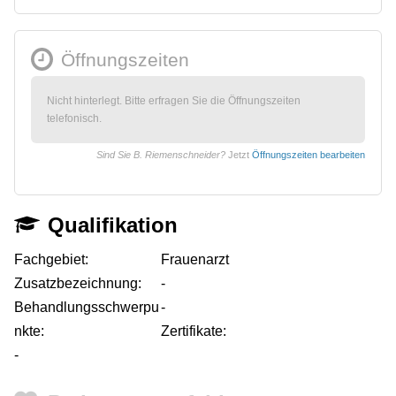
Öffnungszeiten
Nicht hinterlegt. Bitte erfragen Sie die Öffnungszeiten
telefonisch.
Sind Sie B. Riemenschneider?
Jetzt
Öffnungszeiten bearbeiten
Qualifikation
Fachgebiet:
Frauenarzt
Zusatzbezeichnung:
-
Behandlungsschwerpu
-
nkte:
Zertifikate:
-