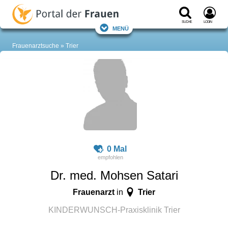
Suche
Login
Menü
Frauenarztsuche
Trier
0 Mal
Dr. med. Mohsen Satari
Frauenarzt
Trier
in
KINDERWUNSCH-Praxisklinik Trier