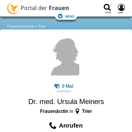
Suche
Login
Menü
Frauenarztsuche
Trier
0 Mal
Dr. med. Ursula Meiners
Frauenärztin
Trier
in
Anrufen