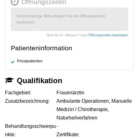
Öffnungszeiten
Nicht hinterlegt. Bitte erfragen Sie die Öffnungszeiten
telefonisch.
Sind Sie Dr. Meiners?
Jetzt
Öffnungszeiten bearbeiten
Patienteninformation
Privatpatienten
Qualifikation
Fachgebiet:
Frauenärztin
Zusatzbezeichnung:
Ambulante Operationen, Manuelle
Medizin / Chirotherapie,
Naturheilverfahren
Behandlungsschwerpu
-
nkte:
Zertifikate: