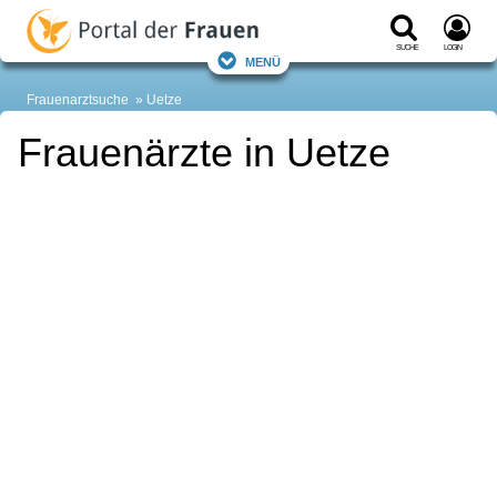
Suche
Login
Menü
Frauenarztsuche
Uetze
Frauenärzte in Uetze