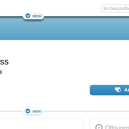
Menü
oss
l
Ar
Menü
Öffnungs