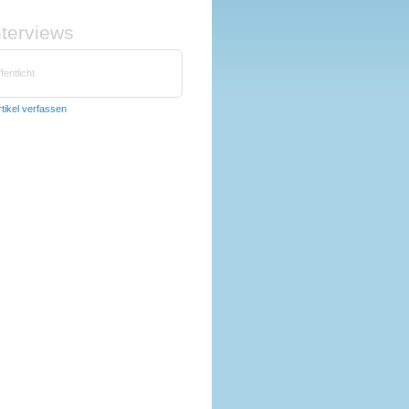
nterviews
fentlicht
rtikel verfassen