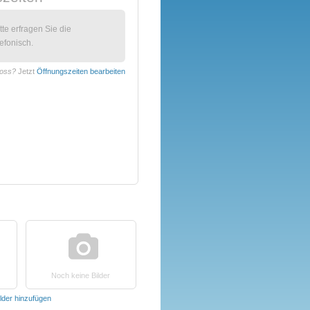
itte erfragen Sie die
efonisch.
ross?
Jetzt
Öffnungszeiten bearbeiten
Noch keine Bilder
ilder hinzufügen