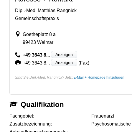
Dipl.-Med. Matthias Rangnick
Gemeinschaftspraxis
Goetheplatz 8 a
99423 Weimar
Anzeigen
+49 3643 8...
Anzeigen
+49 3643 8...
(Fax)
Sind Sie Dipl.-Med. Rangnick?
Jetzt
E-Mail + Homepage hinzufügen
Qualifikation
Fachgebiet:
Frauenarzt
Zusatzbezeichnung:
Psychosomatische
Behandlungsschwerpunkte:
-