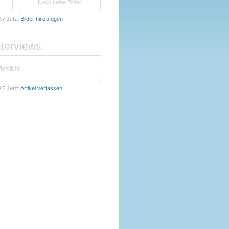
Noch keine Bilder
k?
Jetzt
Bilder hinzufügen
nterviews
fentlicht
k?
Jetzt
Artikel verfassen