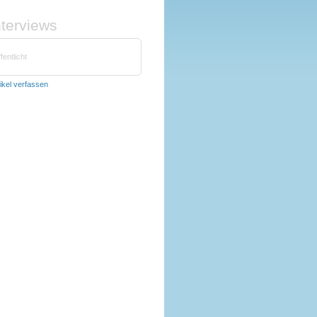
nterviews
fentlicht
tikel verfassen