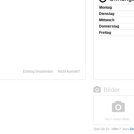
Montag
Dienstag
Mittwoch
Donnerstag
Freitag
Eintrag bearbeiten
Nicht korrekt?
Bilder
Noch keine Bilder
Sind Sie Dr. Willer?
Jetzt
Bi