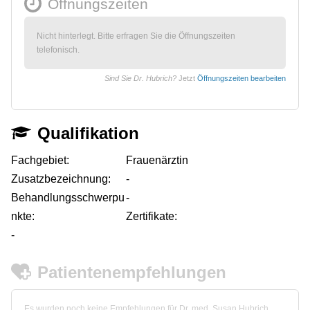
Öffnungszeiten
Nicht hinterlegt. Bitte erfragen Sie die Öffnungszeiten
telefonisch.
Sind Sie Dr. Hubrich?
Jetzt
Öffnungszeiten bearbeiten
Qualifikation
Fachgebiet:
Frauenärztin
Zusatzbezeichnung:
-
Behandlungsschwerpu
-
nkte:
Zertifikate:
-
Patientenempfehlungen
Es wurden noch keine Empfehlungen für Dr. med. Susan Hubrich