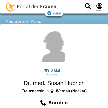
Suche
Login
Menü
Frauenarztsuche
Wernau
0 Mal
Dr. med. Susan Hubrich
Frauenärztin
Wernau (Neckar)
in
Anrufen