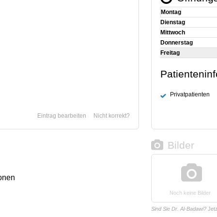
Montag
Dienstag
Mittwoch
Donnerstag
Freitag
Patientenin
Privatpatienten
Eintrag bearbeiten
Nicht korrekt?
Bilder
onen
Noch keine Bilder
Sind Sie Dr. Al-Badawi?
Jet