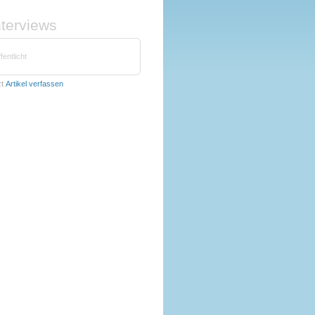
nterviews
fentlicht
zt
Artikel verfassen