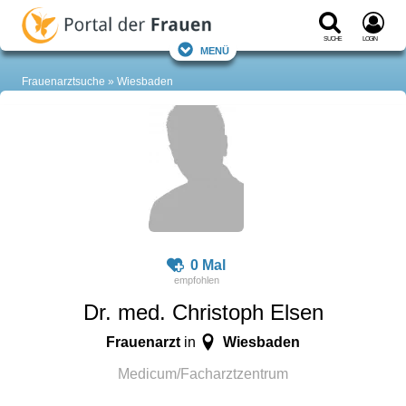
Suche
Login
Menü
Frauenarztsuche
Wiesbaden
0 Mal
Dr. med. Christoph Elsen
Frauenarzt
Wiesbaden
in
Medicum/Facharztzentrum