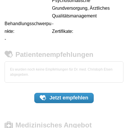
Psychosomatische
Grundversorgung, Ärztliches
Qualitätsmanagement
Behandlungsschwerpu
-
nkte:
Zertifikate:
-
Patientenempfehlungen
Es wurden noch keine Empfehlungen für Dr. med. Christoph Elsen
abgegeben.
Jetzt
empfehlen
Medizinisches Angebot