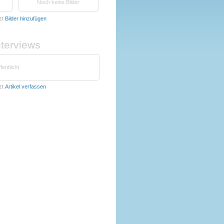
Noch keine Bilder
zt
Bilder hinzufügen
nterviews
fentlicht
zt
Artikel verfassen