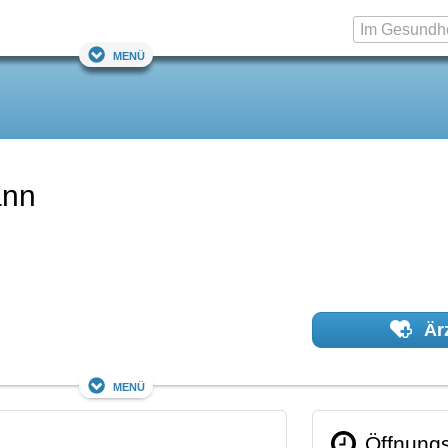
Menü
ann
Ärz
Menü
Öffnungs