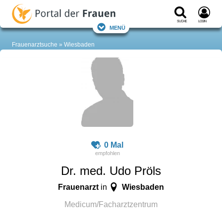
Suche
Login
Menü
Frauenarztsuche
Wiesbaden
0 Mal
Dr. med. Udo Pröls
Frauenarzt
Wiesbaden
in
Medicum/Facharztzentrum