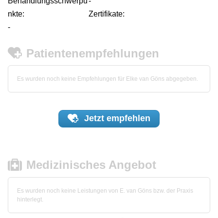
Behandlungsschwerpu
-
nkte:
Zertifikate:
-
Patientenempfehlungen
Es wurden noch keine Empfehlungen für Elke van Göns abgegeben.
Jetzt
empfehlen
Medizinisches Angebot
Es wurden noch keine Leistungen von E. van Göns bzw. der Praxis
hinterlegt.