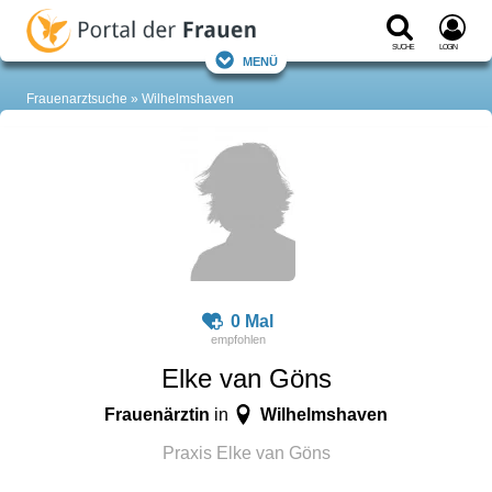
Suche
Login
Menü
Frauenarztsuche
Wilhelmshaven
0 Mal
Elke van Göns
Frauenärztin
Wilhelmshaven
in
Praxis Elke van Göns