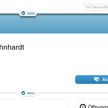
Menü
ahnhardt
Ärz
Menü
Öffnungs