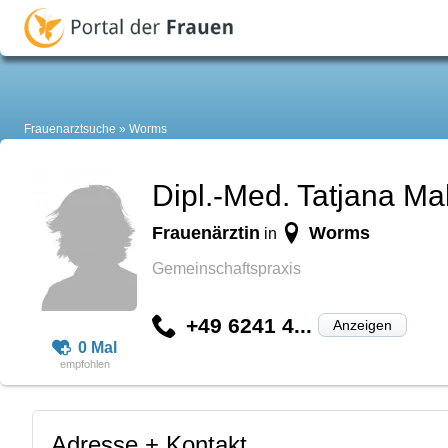
Frauenarztsuche
Worms
Dipl.-Med. Tatjana M
Frauenärztin
Worms
in
Gemeinschaftspraxis
+49 6241 4...
Anzeigen
0 Mal
Adresse + Kontakt