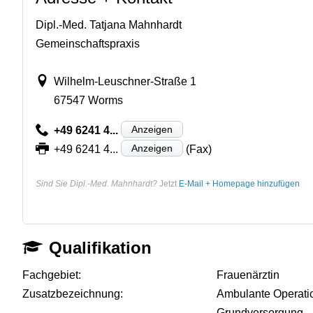
Dipl.-Med. Tatjana Mahnhardt
Gemeinschaftspraxis
Wilhelm-Leuschner-Straße 1
67547 Worms
Anzeigen
+49 6241 4...
Anzeigen
+49 6241 4...
(Fax)
Sind Sie Dipl.-Med. Mahnhardt?
Jetzt
E-Mail + Homepage hinzufügen
Qualifikation
Fachgebiet:
Frauenärztin
Zusatzbezeichnung:
Ambulante Operati
Grundversorgung