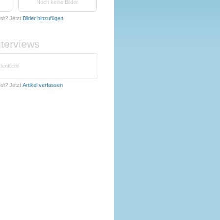
Noch keine Bilder
rdt?
Jetzt
Bilder hinzufügen
nterviews
fentlicht
rdt?
Jetzt
Artikel verfassen