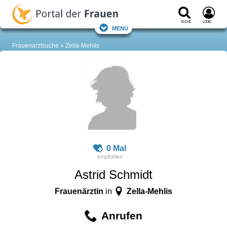
Suche
Login
Menü
Frauenarztsuche
Zella-Mehlis
0 Mal
Astrid Schmidt
Frauenärztin
Zella-Mehlis
in
Anrufen