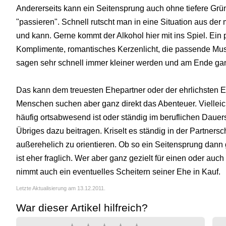
Andererseits kann ein Seitensprung auch ohne tiefere Grün
"passieren". Schnell rutscht man in eine Situation aus der 
und kann. Gerne kommt der Alkohol hier mit ins Spiel. Ein 
Komplimente, romantisches Kerzenlicht, die passende Musik
sagen sehr schnell immer kleiner werden und am Ende ga
Das kann dem treuesten Ehepartner oder der ehrlichsten 
Menschen suchen aber ganz direkt das Abenteuer. Vielleich
häufig ortsabwesend ist oder ständig im beruflichen Dauers
Übriges dazu beitragen. Kriselt es ständig in der Partnerscha
außerehelich zu orientieren. Ob so ein Seitensprung dann g
ist eher fraglich. Wer aber ganz gezielt für einen oder auch
nimmt auch ein eventuelles Scheitern seiner Ehe in Kauf.
Letzte Aktualisierung am 13.12.2011.
War dieser Artikel hilfreich?