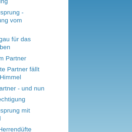
ung
sprung -
ung vom
gau für das
eben
m Partner
e Partner fällt
 Himmel
artner - und nun
echtigung
nsprung mit
l
Herrendüfte