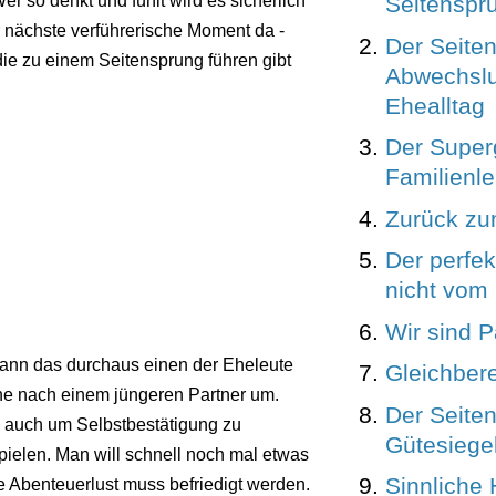
Seitenspr
er so denkt und fühlt wird es sicherlich
r nächste verführerische Moment da -
Der Seiten
die zu einem Seitensprung führen gibt
Abwechsl
Ehealltag
Der Super
Familienl
Zurück zu
Der perfekt
nicht vom
Wir sind P
kann das durchaus einen der Eheleute
Gleichber
ne nach einem jüngeren Partner um.
Der Seite
ll auch um Selbstbestätigung zu
Gütesiege
spielen. Man will schnell noch mal etwas
Sinnliche 
lte Abenteuerlust muss befriedigt werden.