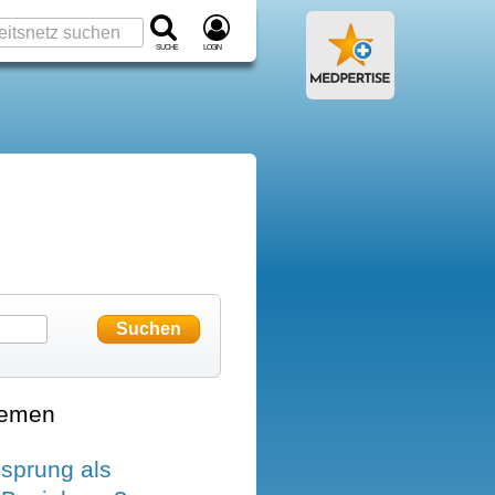
Suche
Login
hemen
nsprung als