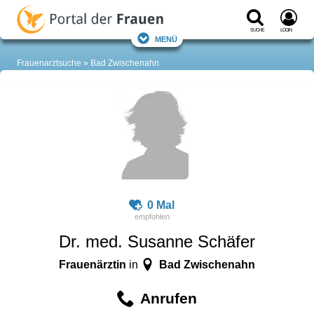
Suche
Login
Menü
Frauenarztsuche
Bad Zwischenahn
0 Mal
Dr. med. Susanne Schäfer
Frauenärztin
Bad Zwischenahn
in
Anrufen