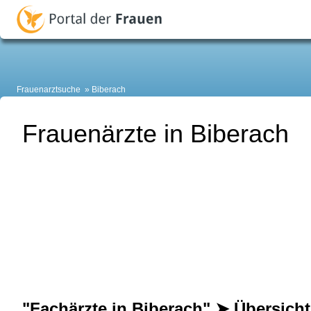
Frauenarztsuche
Biberach
Frauenärzte in Biberach
"Fachärzte in Biberach" ➤ Übersicht