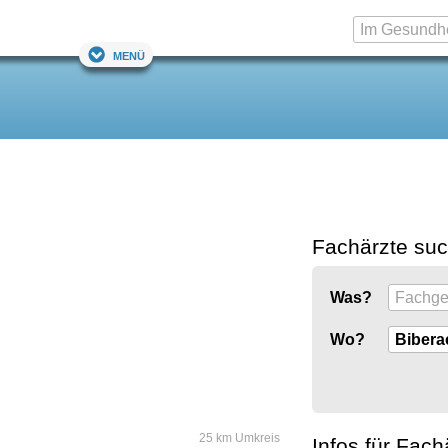
Menü
Fachärzte su
Was?
Wo?
25 km Umkreis
Infos für Fach