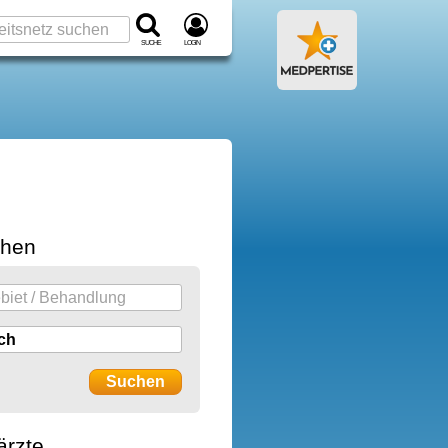
Suche
Login
chen
ärzte