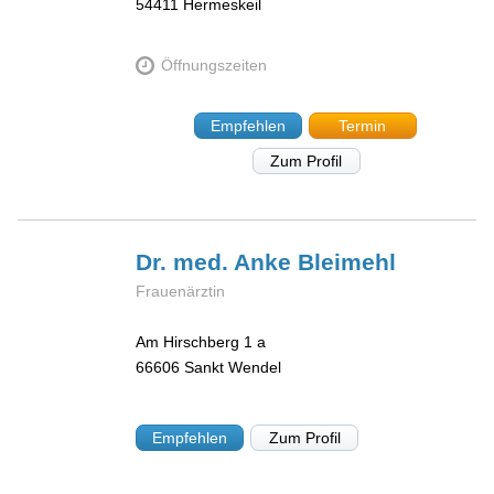
54411
Hermeskeil
Öffnungszeiten
Empfehlen
Termin
Zum Profil
Dr. med. Anke
Bleimehl
Frauenärztin
Am Hirschberg 1 a
66606
Sankt Wendel
Empfehlen
Zum Profil