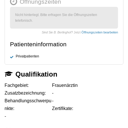
Öffnungszeiten
Nicht hinterlegt. Bitte erfragen Sie die Öffnungszeiten
telefonisch.
Sind Sie B. Berlinghof?
Jetzt
Öffnungszeiten bearbeiten
Patienteninformation
Privatpatienten
Qualifikation
Fachgebiet:
Frauenärztin
Zusatzbezeichnung:
-
Behandlungsschwerpu
-
nkte:
Zertifikate:
-