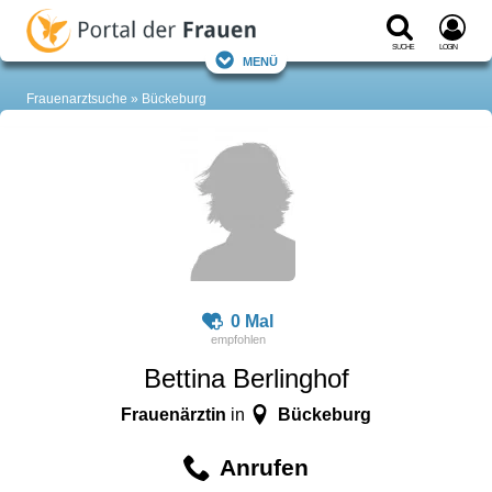
Suche
Login
Menü
Frauenarztsuche
Bückeburg
0 Mal
Bettina Berlinghof
Frauenärztin
Bückeburg
in
Anrufen