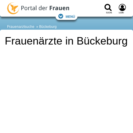
Suche
Login
Menü
Frauenarztsuche
Bückeburg
Frauenärzte in Bückeburg