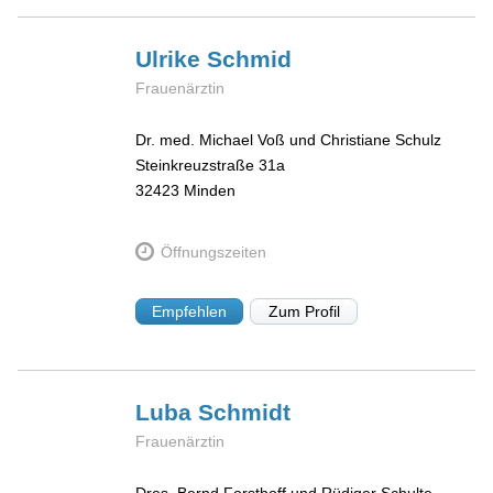
Ulrike
Schmid
Frauenärztin
Dr. med. Michael Voß und Christiane Schulz
Steinkreuzstraße 31a
32423
Minden
Öffnungszeiten
Empfehlen
Zum Profil
Luba
Schmidt
Frauenärztin
Dres. Bernd Forsthoff und Rüdiger Schulte