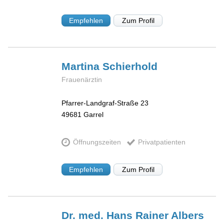
Empfehlen
Zum Profil
Martina
Schierhold
Frauenärztin
Pfarrer-Landgraf-Straße 23
49681
Garrel
Öffnungszeiten
Privatpatienten
Empfehlen
Zum Profil
Dr. med. Hans Rainer
Albers