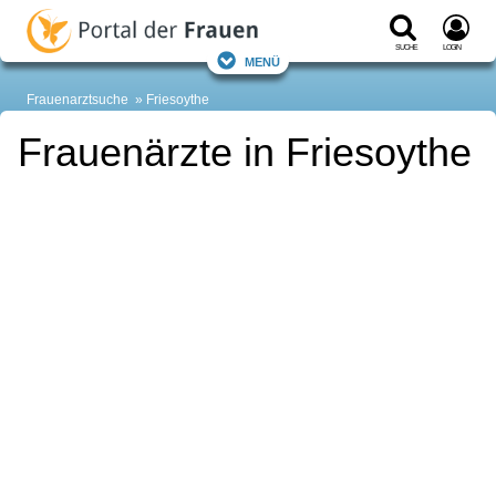
Suche
Login
Menü
Frauenarztsuche
Friesoythe
Frauenärzte in Friesoythe