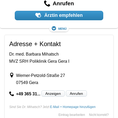
Anrufen
Ärztin empfehlen
Menü
Adresse + Kontakt
Dr. med. Barbara Mihatsch
MVZ SRH Poliklinik Gera Gera I
Werner-Petzold-Straße 27
07549 Gera
Anzeigen
Anrufen
+49 365 31...
Sind Sie Dr. Mihatsch?
Jetzt
E-Mail + Homepage hinzufügen
Eintrag bearbeiten
Nicht korrekt?