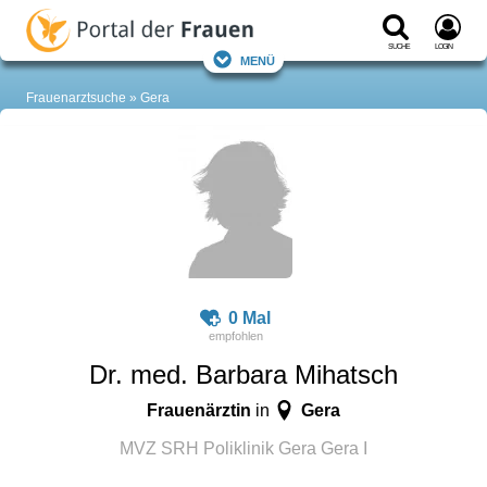
Suche
Login
Menü
Frauenarztsuche
Gera
0 Mal
Dr. med. Barbara Mihatsch
Frauenärztin
Gera
in
MVZ SRH Poliklinik Gera Gera I