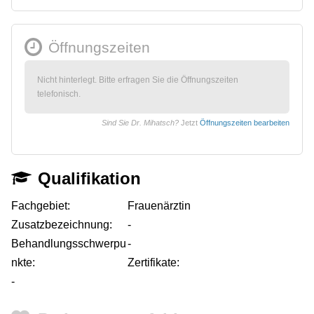
Öffnungszeiten
Nicht hinterlegt. Bitte erfragen Sie die Öffnungszeiten
telefonisch.
Sind Sie Dr. Mihatsch?
Jetzt
Öffnungszeiten bearbeiten
Qualifikation
Fachgebiet:
Frauenärztin
Zusatzbezeichnung:
-
Behandlungsschwerpu
-
nkte:
Zertifikate:
-