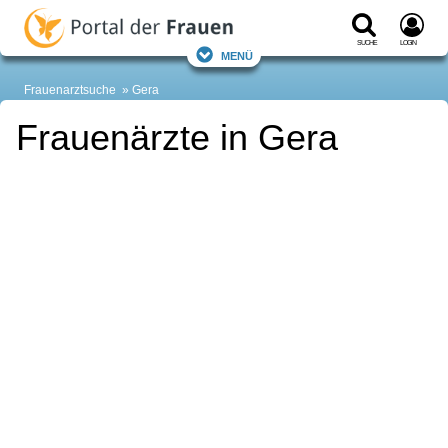
Suche
Login
Menü
Frauenarztsuche
Gera
Frauenärzte in Gera