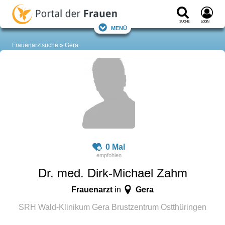
Suche
Login
Menü
Frauenarztsuche
Gera
0 Mal
Dr. med. Dirk-Michael Zahm
Frauenarzt
Gera
in
SRH Wald-Klinikum Gera Brustzentrum Ostthüringen