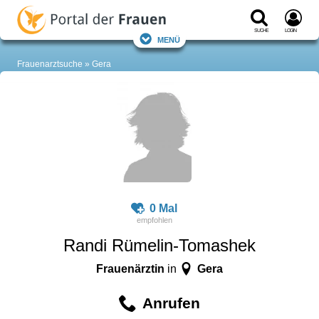
Suche
Login
Menü
Frauenarztsuche
Gera
0 Mal
Randi Rümelin-Tomashek
Frauenärztin
Gera
in
Anrufen