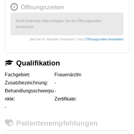
Öffnungszeiten
Nicht hinterlegt. Bitte erfragen Sie die Öffnungszeiten
telefonisch.
Sind Sie R. Rümelin-Tomashek?
Jetzt
Öffnungszeiten bearbeiten
Qualifikation
Fachgebiet:
Frauenärztin
Zusatzbezeichnung:
-
Behandlungsschwerpu
-
nkte:
Zertifikate:
-
Patientenempfehlungen