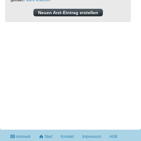
gelistet?
Mehr erfahren
Neuen Arzt-Eintrag erstellen
miomedi
Start
Kontakt
Impressum
AGB