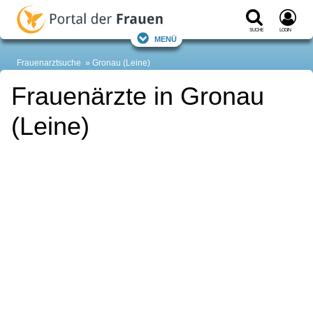
Suche
Login
Menü
Frauenarztsuche
Gronau (Leine)
Frauenärzte in Gronau
(Leine)