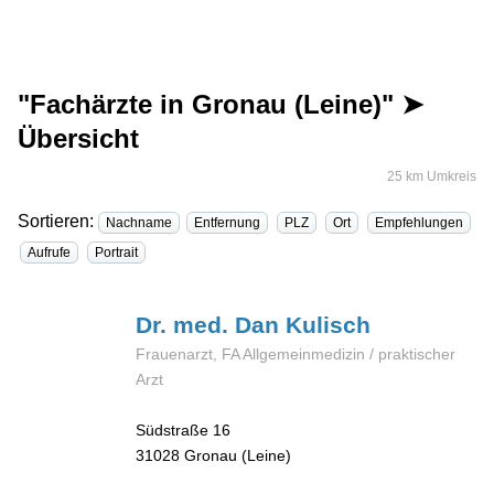
"Fachärzte in Gronau (Leine)" ➤
Übersicht
25 km Umkreis
Sortieren:
Nachname
Entfernung
PLZ
Ort
Empfehlungen
Aufrufe
Portrait
Dr. med. Dan
Kulisch
Frauenarzt, FA Allgemeinmedizin / praktischer
Arzt
Südstraße 16
31028
Gronau (Leine)