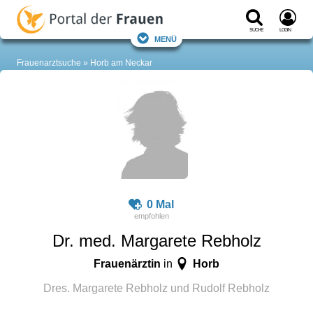
Suche
Login
Menü
Frauenarztsuche
Horb am Neckar
0 Mal
Dr. med. Margarete Rebholz
Frauenärztin
Horb
in
Dres. Margarete Rebholz und Rudolf Rebholz