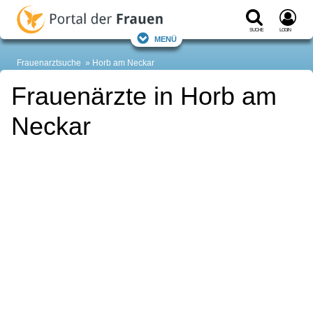
Suche
Login
Menü
Frauenarztsuche
Horb am Neckar
Frauenärzte in Horb am
Neckar