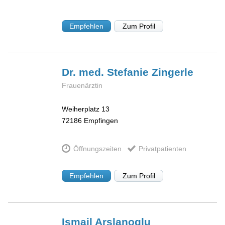
Empfehlen
Zum Profil
Dr. med. Stefanie
Zingerle
Frauenärztin
Weiherplatz 13
72186
Empfingen
Öffnungszeiten
Privatpatienten
Empfehlen
Zum Profil
Ismail
Arslanoglu