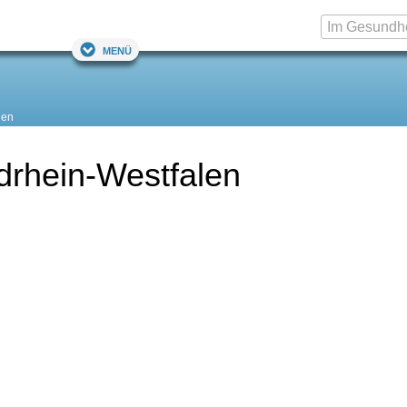
Menü
len
drhein-Westfalen