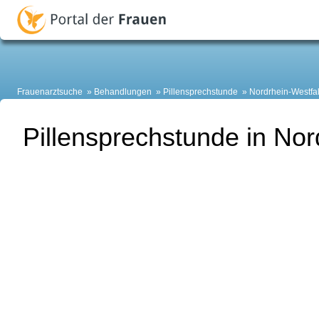
Frauenarztsuche
Behandlungen
Pillensprechstunde
Nordrhein-Westfa
Pillensprechstunde in Nor