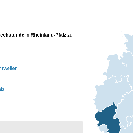
rechstunde
in
Rheinland-Pfalz
zu
rweiler
lz