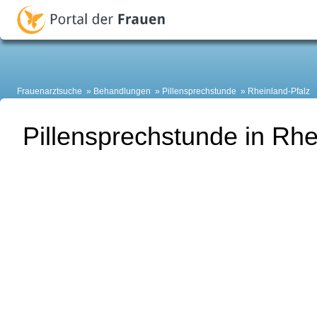
Frauenarztsuche
Behandlungen
Pillensprechstunde
Rheinland-Pfalz
Pillensprechstunde in Rhe