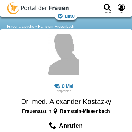
Suche
Login
Menü
Frauenarztsuche
Ramstein-Miesenbach
0 Mal
Dr. med. Alexander Kostazky
Frauenarzt
Ramstein-Miesenbach
in
Anrufen