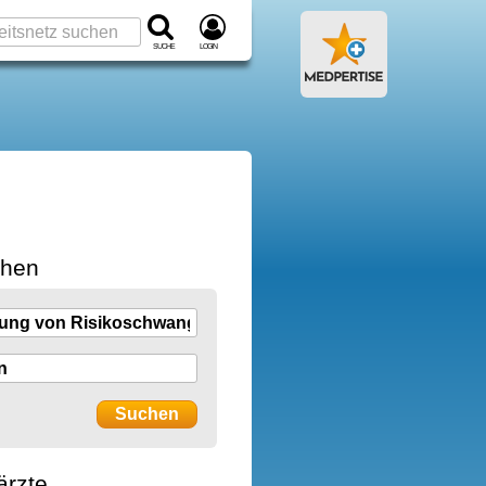
Suche
Login
chen
ärzte