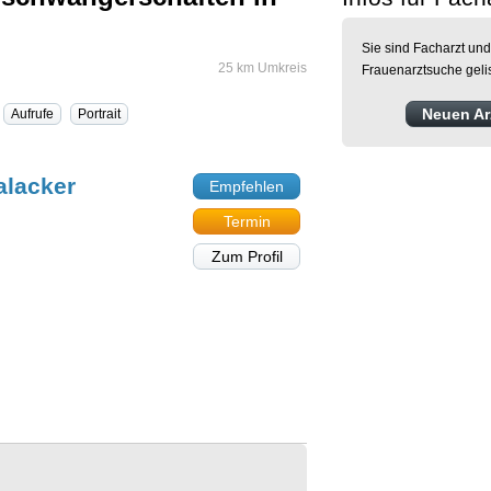
Sie sind Facharzt und
25 km Umkreis
Frauenarztsuche geli
Neuen Arz
Aufrufe
Portrait
alacker
Empfehlen
Termin
Zum Profil