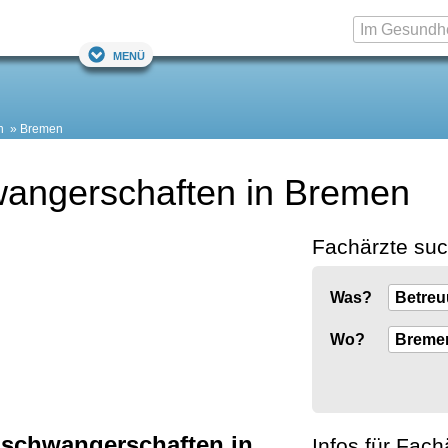
Menü
n
Bremen
wangerschaften in Bremen
Fachärzte su
Was?
Wo?
oschwangerschaften in
Infos für Fach