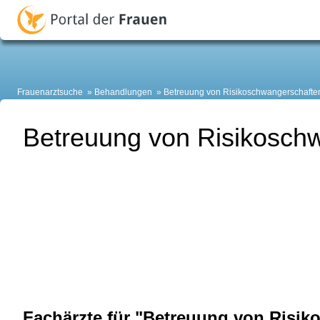
Frauenarztsuche
Behandlungen
Betreuung von Risikoschwangerschafte
Betreuung von Risikosch
Fachärzte für "Betreuung von Risik