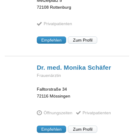
Metzelplatz 5
72108
Rottenburg
Privatpatienten
Empfehlen
Zum Profil
Dr. med. Monika
Schäfer
Frauenärztin
Falltorstraße 34
72116
Mössingen
Öffnungszeiten
Privatpatienten
Empfehlen
Zum Profil