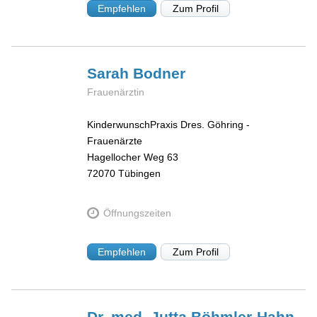
Empfehlen
Zum Profil
Sarah
Bodner
Frauenärztin
KinderwunschPraxis Dres. Göhring -
Frauenärzte
Hagellocher Weg 63
72070
Tübingen
Öffnungszeiten
Empfehlen
Zum Profil
Dr. med. Jutta
Böhmler-Hahn