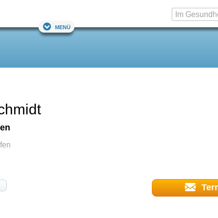
Menü
chmidt
fen
fen
Ter