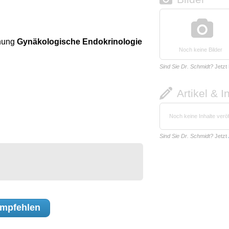
hnung
Gynäkologische Endokrinologie
Noch keine Bilder
Sind Sie Dr. Schmidt?
Jetzt
Artikel & I
Noch keine Inhalte veröf
Sind Sie Dr. Schmidt?
Jetzt
mpfehlen