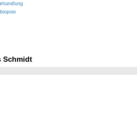
Behandlung
biopsie
s Schmidt