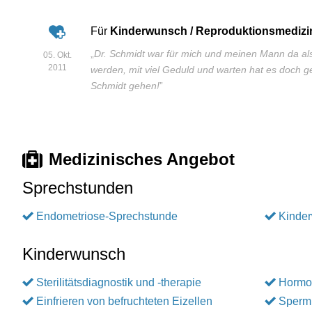
Für
Kinderwunsch / Reproduktionsmedizi
„
Dr. Schmidt war für mich und meinen Mann da al
05. Okt.
2011
werden, mit viel Geduld und warten hat es doch g
Schmidt gehen!
”
Medizinisches Angebot
Sprechstunden
Endometriose-Sprechstunde
Kinde
Kinderwunsch
Sterilitätsdiagnostik und -therapie
Hormo
Einfrieren von befruchteten Eizellen
Sperm