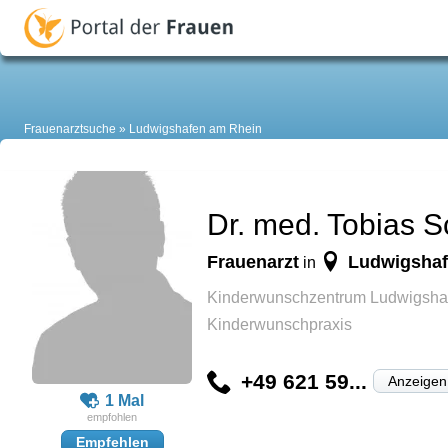
Frauenarztsuche
Ludwigshafen am Rhein
Dr. med. Tobias S
Frauenarzt
Ludwigsha
in
Kinderwunschzentrum Ludwigsha
Kinderwunschpraxis
+49 621 59...
Anzeigen
1 Mal
Empfehlen