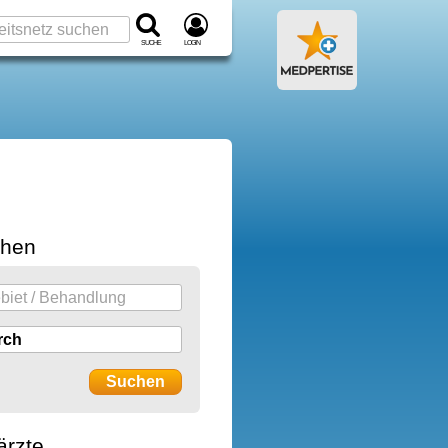
Suche
Login
chen
ärzte