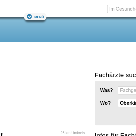
Menü
Fachärzte su
Was?
Wo?
t
25 km Umkreis
Infos für Fach