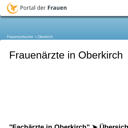
Frauenarztsuche
Oberkirch
Frauenärzte in Oberkirch
"Fachärzte in Oberkirch" ➤ Übersich