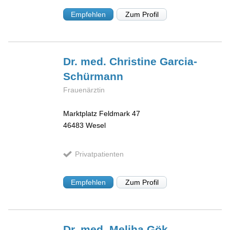
Empfehlen
Zum Profil
Dr. med. Christine
Garcia-
Schürmann
Frauenärztin
Marktplatz Feldmark 47
46483
Wesel
Privatpatienten
Empfehlen
Zum Profil
Dr. med. Meliha
Gök