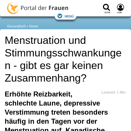
Suche
Login
Menü
Gesundheit
News
Menstruation und
Stimmungsschwankunge
n - gibt es gar keinen
Zusammenhang?
Erhöhte Reizbarkeit,
Lesezeit: 1 Min.
schlechte Laune, depressive
Verstimmung treten besonders
häufig in den Tagen vor der
Menstruation auf. Kanadische