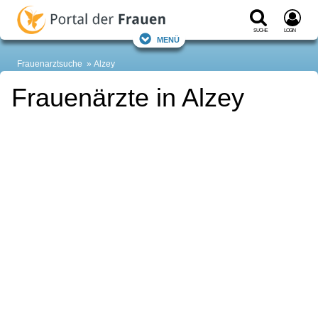
Suche
Login
Menü
Frauenarztsuche
Alzey
Frauenärzte in Alzey