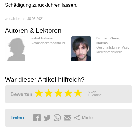
Schädigung zurückführen lassen.
aktualisiert am 30.03.2021
Autoren & Lektoren
Isabel Haberer
Dr. med. Georg
Gesundheitsredakteuri
Mekras
n
Geschäftsführer, Arzt,
Medizinredakteur
War dieser Artikel hilfreich?
5
von
5
Bewerten
1
Stimme
Teilen
Mehr