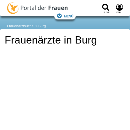
Suche
Login
Menü
Frauenarztsuche
Burg
Frauenärzte in Burg