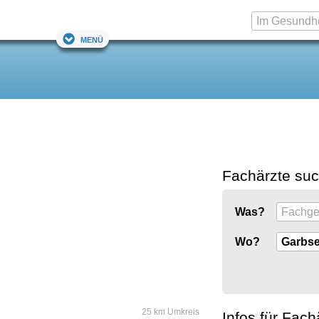
Menü
Fachärzte su
Was?
Wo?
25 km Umkreis
Infos für Fach