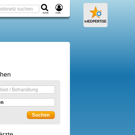
Suche
Login
chen
ärzte