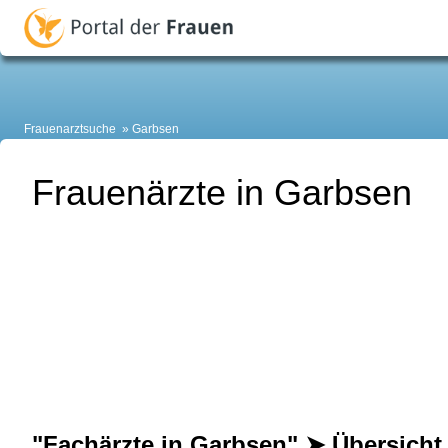
Frauenarztsuche
Garbsen
Frauenärzte in Garbsen
"Fachärzte in Garbsen" ➤ Übersicht